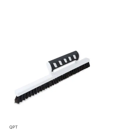
Mönsterrepetition: 26,5 cm
Rullängd: 10,05 m
Bredd: 0,53 m
Applicering av lim: Lim strykes på väggen
Leverantörens artikelnummer: 5517
QPT