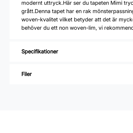
modernt uttryck.Här ser du tapeten Mimi tryckt
grått.Denna tapet har en rak mönsterpassnin
woven-kvalitet vilket betyder att det är mycke
behöver du ett non woven-lim, vi rekommend
Specifikationer
Varumärke: Boråstapeter
Filer
Kollektion: Swedish grace
Mönster: Botaniskt, Natur & landskap
Inga filer
Färg: Beige
Material: Non woven
Mönsterpassning: Rak passning