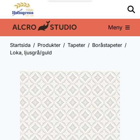
Meny
En del av:
Startsida
Produkter
Tapeter
Boråstapeter
Loka, ljusgrå/guld