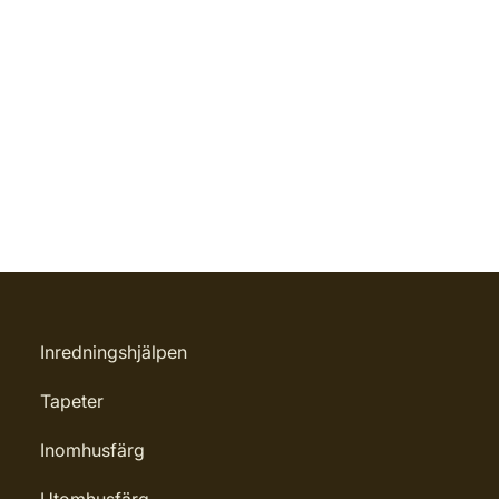
Inredningshjälpen
Tapeter
Inomhusfärg