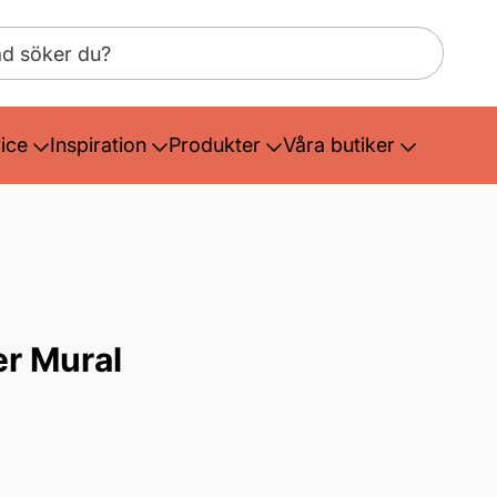
ice
Inspiration
Produkter
Våra butiker
er Mural