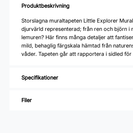
Produktbeskrivning
Storslagna muraltapeten Little Explorer Mura
djurvärld representerad; från ren och björn i 
lemuren? Här finns många detaljer att fantis
mild, behaglig färgskala hämtad från natur
våder. Tapeten går att rapportera i sidled f
Specifikationer
Varumärke: Boråstapeter
Filer
Kollektion: Newbie wallpaper
Mönster: Botaniskt, Djur, Stormönstrat, Ba
Inga filer
Material: Non woven