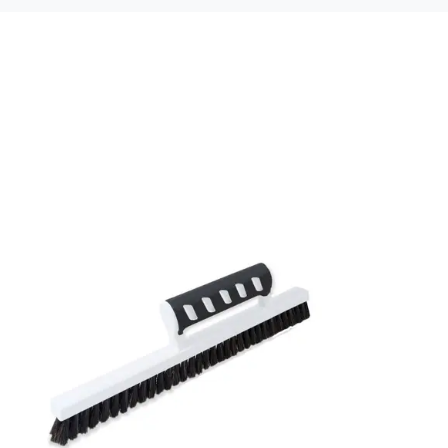
Mönsterpassning: Rak passning
Mönsterrepetition: 0 cm
Rullängd: 2,65 m
Bredd: 0,49 m
Rekommenderat lim: Hernia non woven
Applicering av lim: Lim strykes på väggen
Leverantörens artikelnummer: 6946