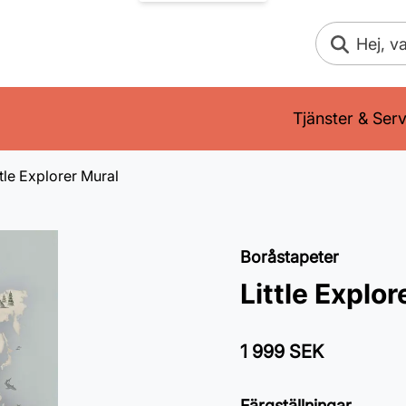
Sök
Tjänster & Serv
ttle Explorer Mural
Boråstapeter
Little Explor
1 999 SEK
Färgställningar