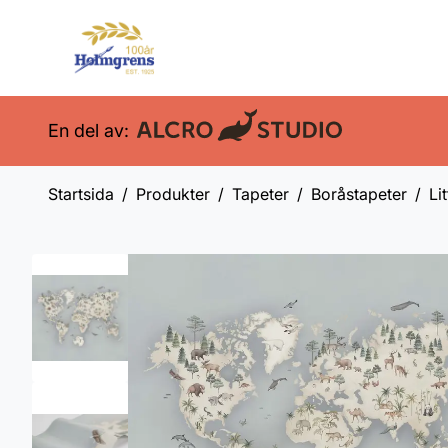
En del av:
Startsida
Produkter
Tapeter
Boråstapeter
Li