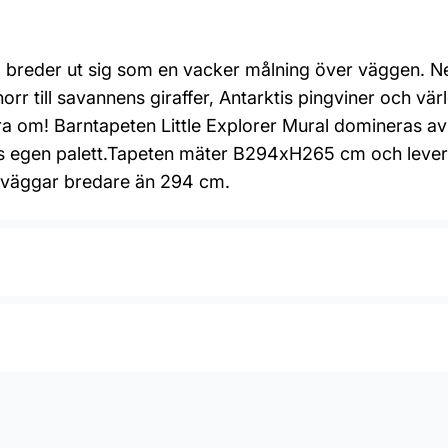
l breder ut sig som en vacker målning över väggen. Ne
norr till savannens giraffer, Antarktis pingviner och v
era om! Barntapeten Little Explorer Mural domineras a
ens egen palett.Tapeten mäter B294xH265 cm och lever
ör väggar bredare än 294 cm.
rnrum