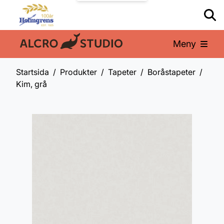
Meny
En del av:
Startsida
Produkter
Tapeter
Boråstapeter
Kim, grå