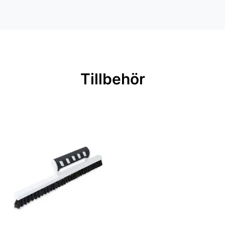
Inga filer
Färg: Röd
Material: Non woven
Mönsterpassning: Rak passning
Rullängd: 10,05 m
Tillbehör
Bredd: 5,3 m
Rekommenderat lim: Hernia non
woven
Applicering av lim: Lim strykes på
väggen
Leverantörens artikelnummer: 7061