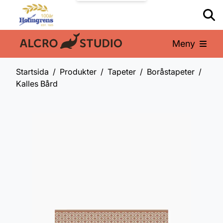
Meny
En del av:
Startsida
Produkter
Tapeter
Boråstapeter
Kalles Bård