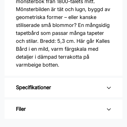
mönsterbok från 1800-talets mitt.
Mönsterbilden är tät och lugn, byggd av
geometriska former – eller kanske
stiliserade små blommor? En mångsidig
tapetbård som passar många tapeter
och stilar. Bredd: 5,3 cm. Här går Kalles
Bård i en mild, varm färgskala med
detaljer i dämpad terrakotta på
varmbeige botten.
Specifikationer
Varumärke: Boråstapeter
Filer
Kollektion: Bårder
Mönster: Blommigt, Grafiskt