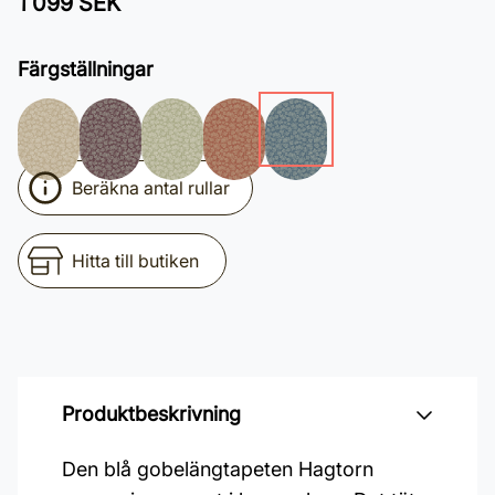
1 099 SEK
Färgställningar
Beräkna antal rullar
Hitta till butiken
Produktbeskrivning
Den blå gobelängtapeten Hagtorn