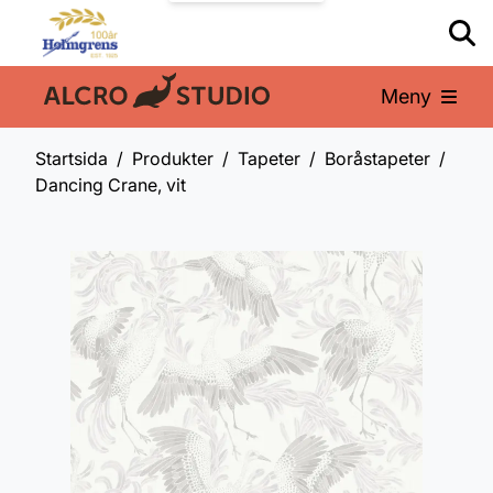
Meny
En del av:
Startsida
Produkter
Tapeter
Boråstapeter
Dancing Crane, vit