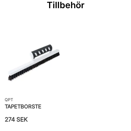
Tillbehör
Mönsterrepetition: 53 cm
Rullängd: 10,05 m
Bredd: 0,53 m
Applicering av lim: Lim strykes på
väggen
Leverantörens artikelnummer: 7692
QPT
TAPETBORSTE
274 SEK