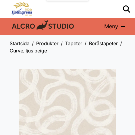
Meny
En del av:
Startsida
Produkter
Tapeter
Boråstapeter
Curve, ljus beige