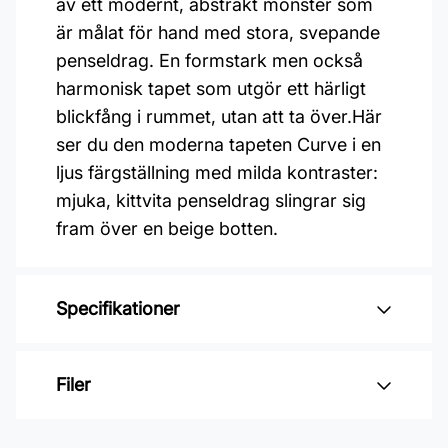
av ett modernt, abstrakt mönster som
är målat för hand med stora, svepande
penseldrag. En formstark men också
harmonisk tapet som utgör ett härligt
blickfång i rummet, utan att ta över.Här
ser du den moderna tapeten Curve i en
ljus färgställning med milda kontraster:
mjuka, kittvita penseldrag slingrar sig
fram över en beige botten.
Specifikationer
Varumärke: Boråstapeter
Filer
Kollektion: Graphics
Mönster: Grafiskt