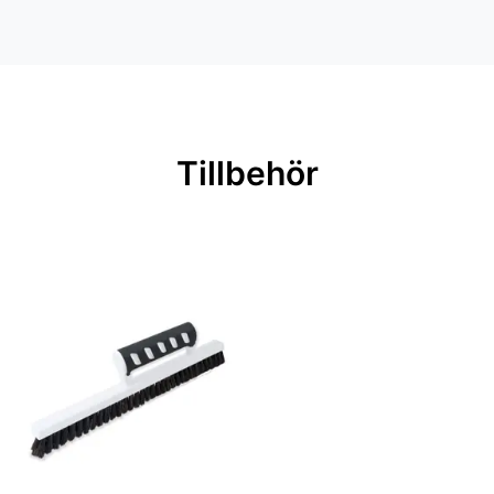
Inga filer
Färg: Beige
Material: Non woven
Mönsterpassning: Förskjuten
passning
Tillbehör
Mönsterrepetition: 53 cm
Rullängd: 10,05 m
Bredd: 0,53 m
Rekommenderat lim: Hernia non
woven
Applicering av lim: Lim strykes på
väggen
Leverantörens artikelnummer: 4734