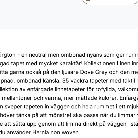
 färgton – en neutral men ombonad nyans som ger rum
rgad tapet med mycket karaktär! Kollektionen Linen inne
. Titta gärna också på den ljusare Dove Grey och den me
nad, ombonad känsla. 35 vackra tapeter med taktil linn
ollektion av enfärgade linnetapeter för rofyllda, välko
mellantoner och varma, mer mättade kulörer. Enfärgad
uren sveper tapeten in väggen och hela rummet i ett mju
behöver tänka på att mönstret ska passa när du limma
are att sätta upp genom att limma direkt på väggen, istä
 du använder Hernia non woven.