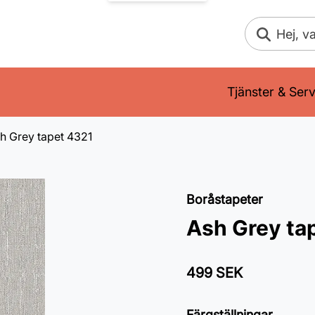
Sök
Tjänster & Serv
h Grey tapet 4321
Boråstapeter
Ash Grey ta
499 SEK
Färgställningar