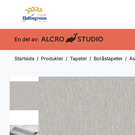
En del av:
Startsida
Produkter
Tapeter
Boråstapeter
As