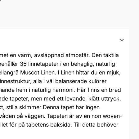
met en varm, avslappnad atmosfär. Den taktila
håller 35 linnetapeter i en behaglig, naturlig
llangrå Muscot Linen. I Linen hittar du en mjuk,
estruktur, alla i väl balanserade kulörer
mnande hem i naturlig harmoni. Här finns en bred
e tapeter, men med ett levande, klätt uttryck.
kt, stilla skimmer.Denna tapet har ingen
r våden på väggen. Tapeten är av en non woven-
llet för på tapetens baksida. Till detta behöver