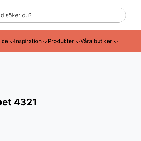
ice
Inspiration
Produkter
Våra butiker
pet 4321