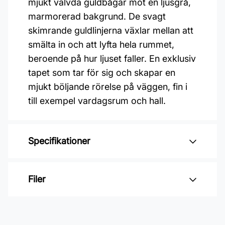
mjukt välvda guldbågar mot en ljusgrå,
marmorerad bakgrund. De svagt
skimrande guldlinjerna växlar mellan att
smälta in och att lyfta hela rummet,
beroende på hur ljuset faller. En exklusiv
tapet som tar för sig och skapar en
mjukt böljande rörelse på väggen, fin i
till exempel vardagsrum och hall.
Specifikationer
Varumärke: Boråstapeter
Filer
Kollektion: Graphics
Mönster: Grafiskt
Inga filer