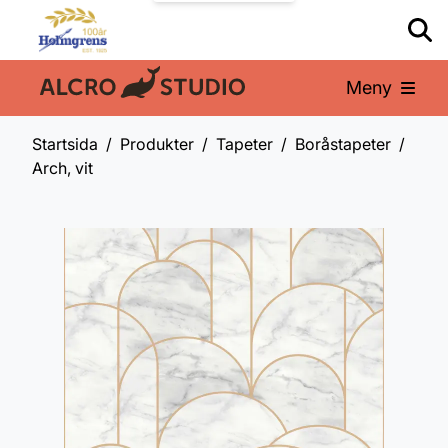
Meny
En del av:
Startsida
Produkter
Tapeter
Boråstapeter
Arch, vit