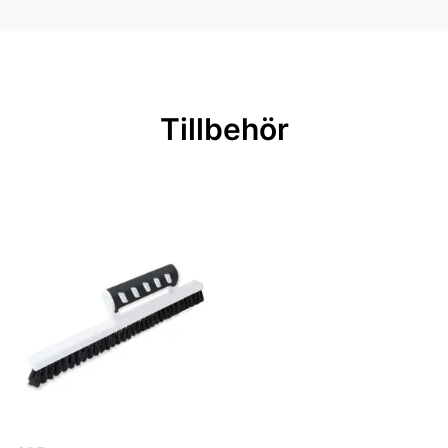
Färg: Vit
Material: Non woven
Mönsterpassning: Rak passning
Mönsterrepetition: 53 cm
Tillbehör
Rullängd: 10,05 m
Bredd: 0,53 m
Rekommenderat lim: Hernia non
woven
Applicering av lim: Lim strykes på
väggen
Leverantörens artikelnummer: 4750