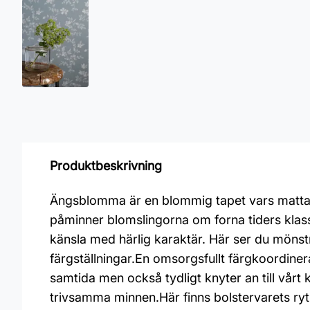
Produktbeskrivning
Ängsblomma är en blommig tapet vars matta yt
påminner blomslingorna om forna tiders klassi
känsla med härlig karaktär. Här ser du mönstre
färgställningar.En omsorgsfullt färgkoordinera
samtida men också tydligt knyter an till vårt 
trivsamma minnen.Här finns bolstervarets ryt