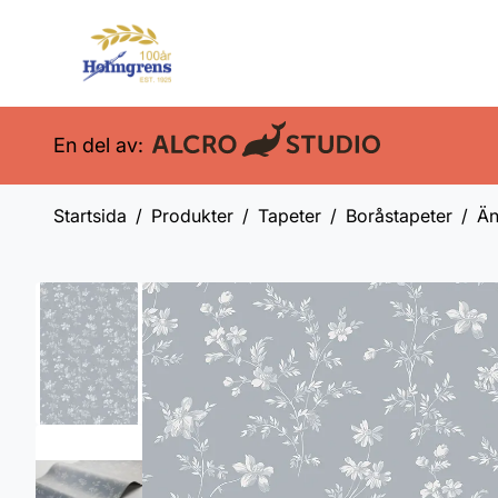
En del av:
Startsida
Produkter
Tapeter
Boråstapeter
Än