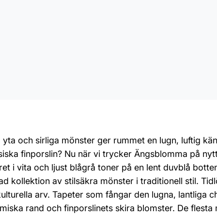
a och sirliga mönster ger rummet en lugn, luftig käns
ska finporslin? Nu när vi trycker Ängsblomma på nytt a
t i vita och ljust blågrå toner på en lent duvblå botte
d kollektion av stilsäkra mönster i traditionell stil. 
kulturella arv. Tapeter som fångar den lugna, lantliga
miska rand och finporslinets skira blomster. De flest