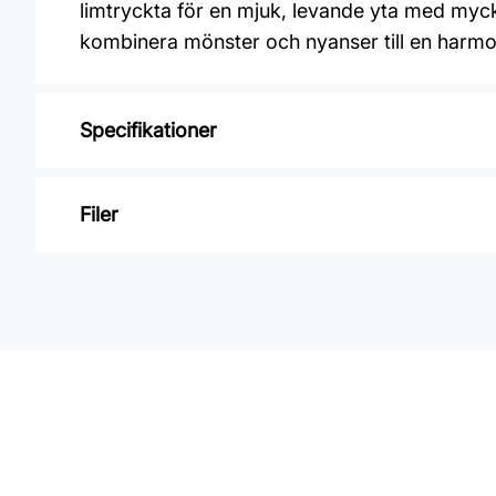
limtryckta för en mjuk, levande yta med mycket
kombinera mönster och nyanser till en harmon
Specifikationer
Varumärke: Boråstapeter
Filer
Kollektion: Timeless traditions
Mönster: Botaniskt
Inga filer
Färg: Blå
Material: Non woven
Mönsterpassning: Rak passning
Mönsterrepetition: 38 cm
Rullängd: 10,05 m