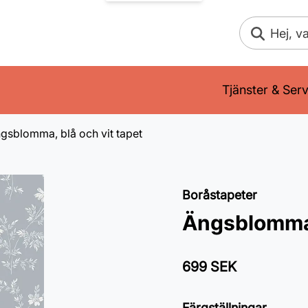
Sök
Tjänster & Serv
gsblomma, blå och vit tapet
Boråstapeter
Ängsblomma,
699 SEK
Färgställningar