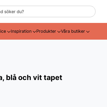
ice
Inspiration
Produkter
Våra butiker
 blå och vit tapet