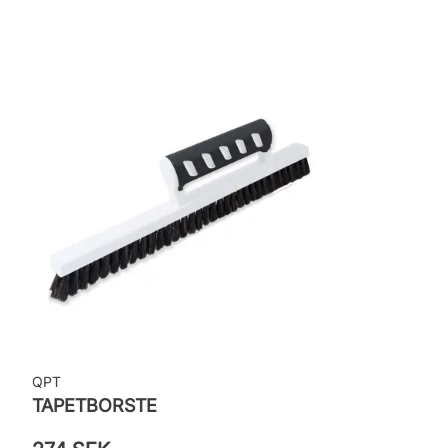
Bredd: 0,53 m
Applicering av lim: Lim strykes på väggen
Leverantörens artikelnummer: 3272
QPT
TAPETBORSTE