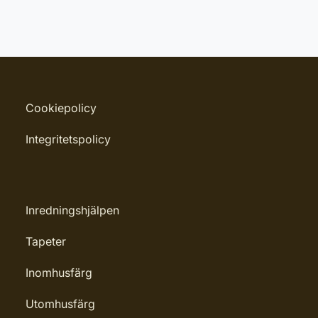
Leverantörens artikelnummer:
Inga filer
1743040
Cookiepolicy
Integritetspolicy
Inredningshjälpen
Tapeter
Inomhusfärg
Utomhusfärg