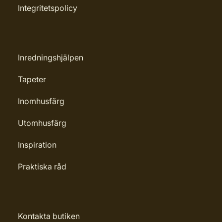
Integritetspolicy
Rekommenderat antal strykningar: 2
strykningar
Rengöring: Vatten eller penseltvätt
Inredningshjälpen
Leverantörens artikelnummer:
100555
Tapeter
Inomhusfärg
Utomhusfärg
Inspiration
Praktiska råd
Kontakta butiken