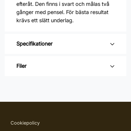
efteråt. Den finns i svart och målas två
gånger med pensel. För bästa resultat
krävs ett slätt underlag.
Specifikationer
Varumärke: Alcro
Filer
Glansvärde: Matt
Åtgång: 7-9m2/L
Inga filer
Övermålningsbar: 6h
Klibbfri: 2 h
Burkstorlek: 0,5 Liter
Cookiepolicy
Applicering: Pensel eller roller