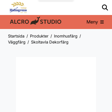
Meny
En del av:
Startsida
Produkter
Inomhusfärg
Väggfärg
Skoltavla Dekorfärg