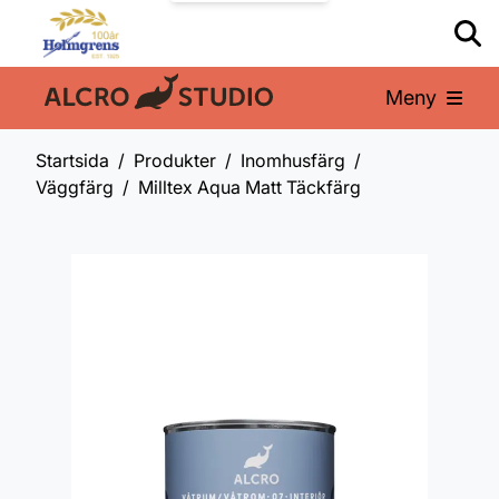
Meny
En del av:
Startsida
Produkter
Inomhusfärg
Väggfärg
Milltex Aqua Matt Täckfärg