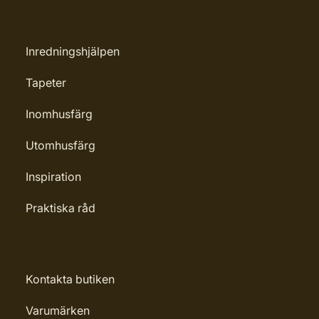
strykningar
Rengöring: Vatten eller penseltvätt
Inredningshjälpen
Leverantörens artikelnummer:
710020976
Tapeter
Inomhusfärg
Utomhusfärg
Inspiration
Praktiska råd
Kontakta butiken
Varumärken