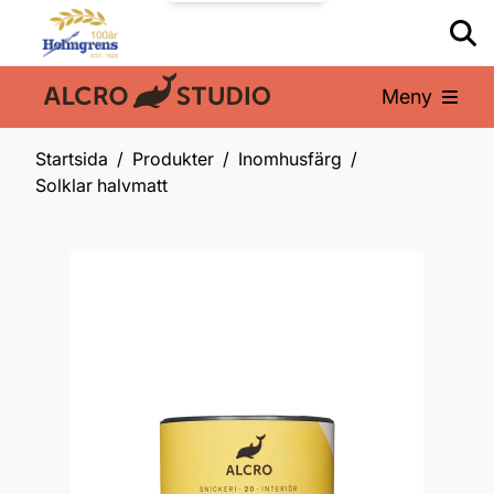
Meny
En del av:
Startsida
Produkter
Inomhusfärg
Solklar halvmatt