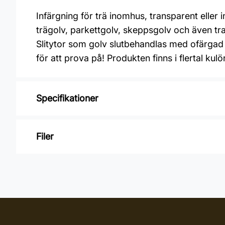
Infärgning för trä inomhus, transparent eller 
trägolv, parkettgolv, skeppsgolv och även tr
Slitytor som golv slutbehandlas med ofärga
för att prova på! Produkten finns i flertal ku
Specifikationer
Varumärke: OSMO
Filer
Glansvärde: Sidenmatt
Åtgång: 24-48 m2/L
Inga filer
Övermålningsbar: 24 h
Burkstorlek: 2,5 Liter
Applicering: Maskin, Pensel, Penselborste, 