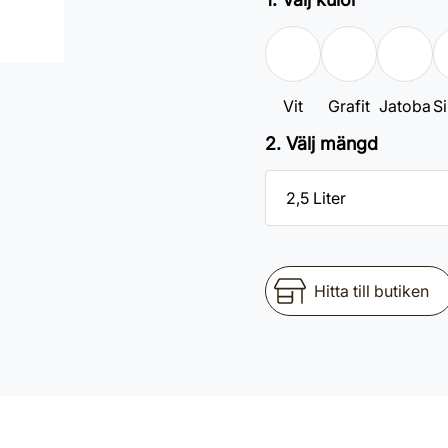
Vit
Grafit
Jatoba
Si
2. Välj mängd
Hitta till butiken