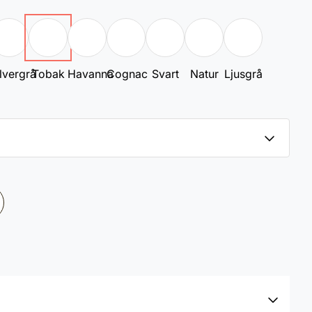
lvergrå
Tobak
Havanna
Cognac
Svart
Natur
Ljusgrå