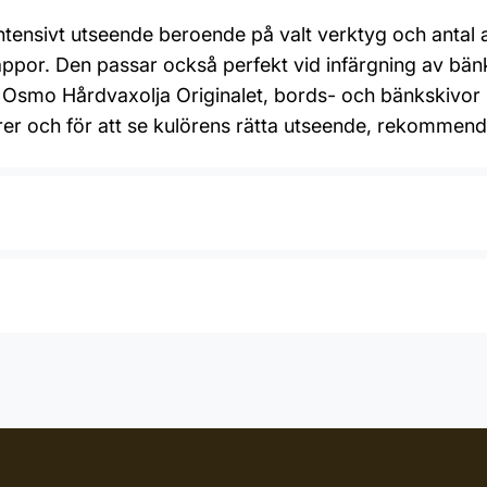
intensivt utseende beroende på valt verktyg och antal 
appor. Den passar också perfekt vid infärgning av bänk
d Osmo Hårdvaxolja Originalet, bords- och bänkskivor
lörer och för att se kulörens rätta utseende, rekommende
Roller, Spackel, Trasa