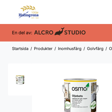
En del av:
Startsida
Produkter
Inomhusfärg
Golvfärg
O