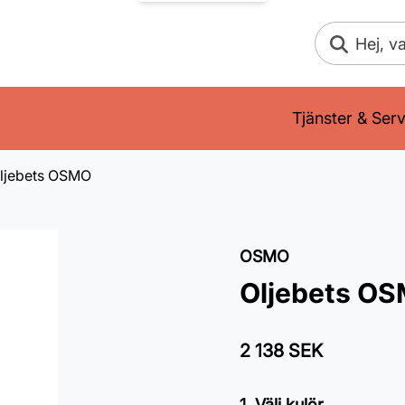
Sök
Tjänster & Serv
ljebets OSMO
OSMO
Oljebets O
2 138 SEK
1. Välj kulör