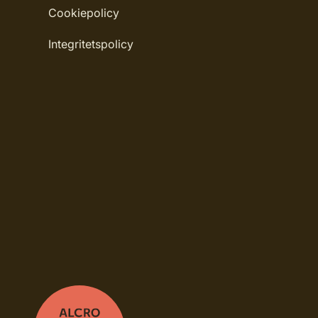
Cookiepolicy
Rekommenderat antal strykningar: 1-2 stry
Integritetspolicy
Rengöring: Penseltvätt
Leverantörens artikelnummer: 40068508