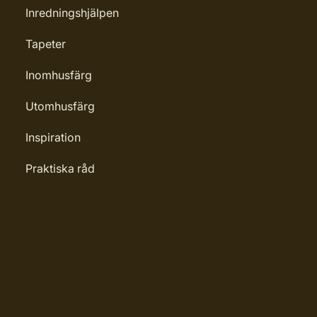
Inredningshjälpen
kningar
Tapeter
50822
Inomhusfärg
Utomhusfärg
Inspiration
Praktiska råd