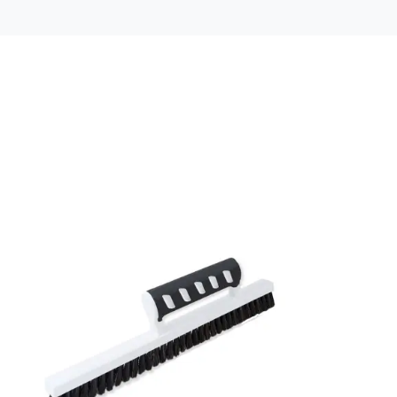
Mönsterpassning: Rak passning
Mönsterrepetition: 98 cm
Rullängd: 2,7 m
Bredd: 1,96 m
Rekommenderat lim: Hernia non woven
Applicering av lim: Lim strykes på väggen
Leverantörens artikelnummer: RD29036