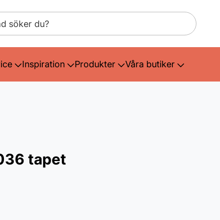
ice
Inspiration
Produkter
Våra butiker
036 tapet