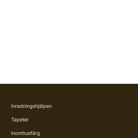
Inredningshjälpen
Tapeter
Inomhusfärg