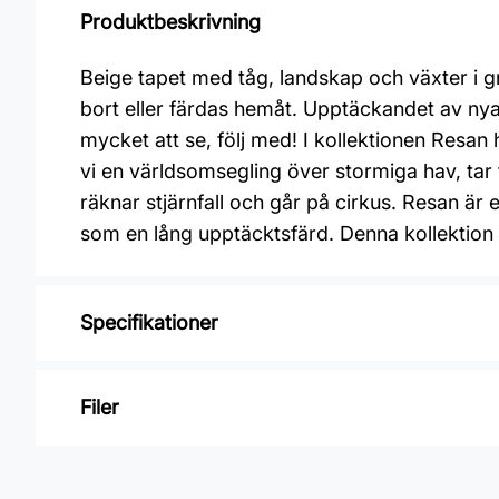
Produktbeskrivning
Beige tapet med tåg, landskap och växter i gr
bort eller färdas hemåt. Upptäckandet av nya 
mycket att se, följ med! I kollektionen Resan 
vi en världsomsegling över stormiga hav, tar 
räknar stjärnfall och går på cirkus. Resan är 
som en lång upptäcktsfärd. Denna kollektion ä
Specifikationer
Varumärke: Midbec Tapeter
Filer
Kollektion: Resan
Material: Non woven
Inga filer