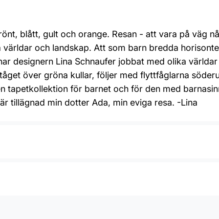
önt, blått, gult och orange. Resan - att vara på väg nå
världar och landskap. Att som barn bredda horisonten o
har designern Lina Schnaufer jobbat med olika världar o
tåget över gröna kullar, följer med flyttfåglarna söder
en tapetkollektion för barnet och för den med barnasinne
r tillägnad min dotter Ada, min eviga resa. -Lina