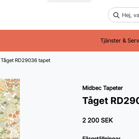
Sök
Tjänster & Serv
Tåget RD29036 tapet
Midbec Tapeter
Tåget RD29
2 200 SEK
Färgställningar