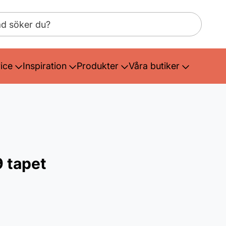
ice
Inspiration
Produkter
Våra butiker
 tapet