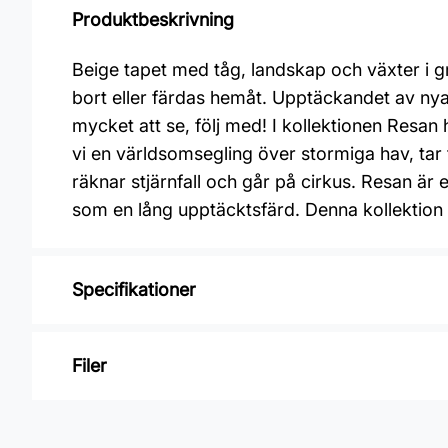
Produktbeskrivning
Beige tapet med tåg, landskap och växter i gr
bort eller färdas hemåt. Upptäckandet av nya 
mycket att se, följ med! I kollektionen Resan 
vi en världsomsegling över stormiga hav, tar 
räknar stjärnfall och går på cirkus. Resan är 
som en lång upptäcktsfärd. Denna kollektion ä
Specifikationer
Varumärke: Midbec Tapeter
Filer
Kollektion: Resan
Material: Non woven
Inga filer