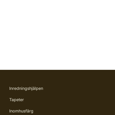
Inredningshjälpen
Tapeter
Inomhusfärg