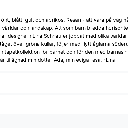
önt, blått, gult och aprikos. Resan - att vara på väg n
världar och landskap. Att som barn bredda horisonten o
har designern Lina Schnaufer jobbat med olika världar o
tåget över gröna kullar, följer med flyttfåglarna söder
en tapetkollektion för barnet och för den med barnasinne
r tillägnad min dotter Ada, min eviga resa. -Lina