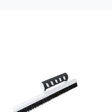
Mönsterpassning: Förskjuten passning
Mönsterrepetition: 53 cm
Rullängd: 10,05 m
Bredd: 0,53 m
Rekommenderat lim: Hernia non woven
Applicering av lim: Lim strykes på väggen
Leverantörens artikelnummer: 29029